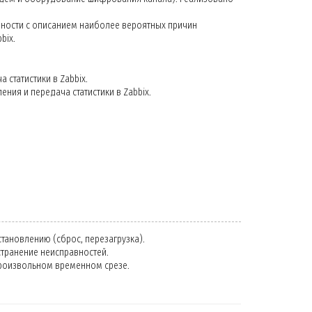
вности с описанием наиболее вероятных причин
bix.
статистики в Zabbix.
ия и передача статистики в Zabbix.
тановлению (сброс, перезагрузка).
странение неисправностей.
произвольном временном срезе.