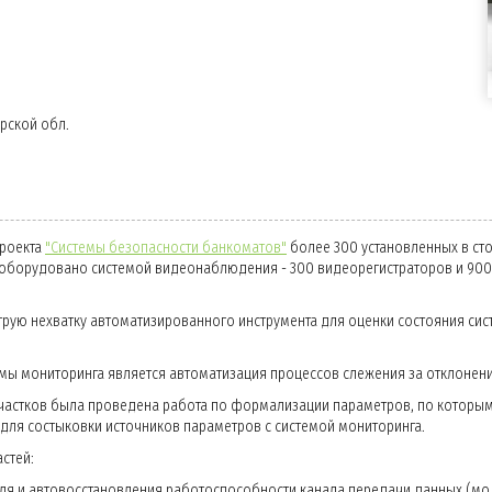
рской обл.
проекта
"Системы безопасности банкоматов"
более 300 установленных в ст
борудовано системой видеонаблюдения - 300 видеорегистраторов и 900
трую нехватку автоматизированного инструмента для оценки состояния сис
мы мониторинга является автоматизация процессов слежения за отклонен
частков была проведена работа по формализации параметров, по которым 
для состыковки источников параметров с системой мониторинга.
астей:
ля и автовосстановления работоспособности канала передачи данных (м