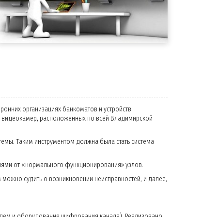
оронних организациях банкоматов и устройств
 видеокамер, расположенных по всей Владимирской
темы. Таким инструментом должна была стать система
иями от «нормального функционирования» узлов.
можно судить о возникновении неисправностей, и далее,
одем и оборудование шифрования канала). Реализовано