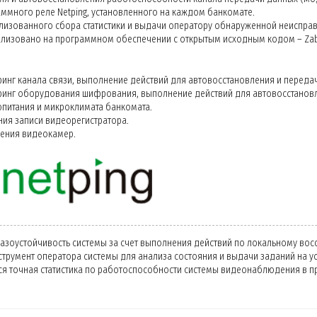
ммного реле Netping, установленного на каждом банкомате.
лизованного сбора статистики и выдачи оператору обнаруженной неиспра
ализовано на программном обеспечении с открытым исходным кодом – Zab
нг канала связи, выполнение действий для автовосстановления и передача 
инг оборудования шифрования, выполнение действий для автовосстановлен
опитания и микроклимата банкомата.
ния записи видеорегистратора.
ения видеокамер.
азоустойчивость системы за счет выполнения действий по локальному восс
трумент оператора системы для анализа состояния и выдачи заданий на у
ся точная статистика по работоспособности системы видеонаблюдения в 